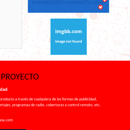
 PROYECTO
idad
roducto a través de cualquiera de las formas de publicidad,
rtajes, programas de radio, coberturas a control remoto, etc.
asa.com