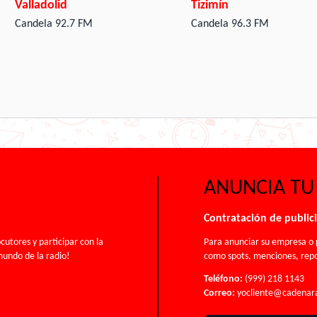
Valladolid
Tizimín
Candela 92.7 FM
Candela 96.3 FM
ANUNCIA TU
Contratación de public
cutores y participar con la
Para anunciar su empresa o p
mundo de la radio!
como spots, menciones, repo
Teléfono:
(999) 218 1143
Correo:
yocliente@cadenar