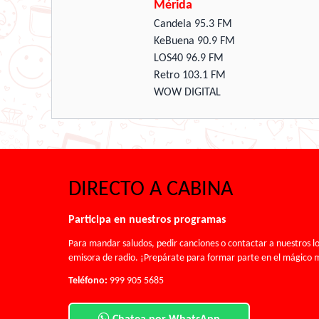
Mérida
Candela 95.3 FM
KeBuena 90.9 FM
LOS40 96.9 FM
Retro 103.1 FM
WOW DIGITAL
DIRECTO A CABINA
Participa en nuestros programas
Para mandar saludos, pedir canciones o contactar a nuestros lo
emisora de radio. ¡Prepárate para formar parte en el mágico 
Teléfono:
999 905 5685