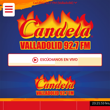
Candela 92.7 FM (Valladolid)
NotiRASA
Candela 95.3 FM
KeBuena 90.9 FM
LOS40 96.9 FM
ESCÚCHANOS EN VIVO
Retro 103.1 FM
WOW DIGITAL
Candela 92.7 FM
23:21:53 hrs