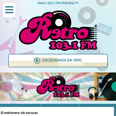
Retro 103.1 FM (Mérida)
NotiRASA
Candela 95.3 FM
KeBuena 90.9 FM
ESCÚCHANOS EN VIVO
LOS40 96.9 FM
Retro 103.1 FM
WOW DIGITAL
Candela 92.7 FM
 El mañanero sin escusas