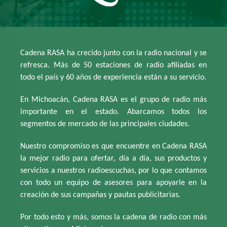
La Ranchera 98.3FM y 770AM
Candela 91.1 FM y 1130 AM
Cadena RASA ha crecido junto con la radio nacional y se
refresca. Más de 50 estaciones de radio afiliadas en
todo el país y 60 años de experiencia están a su servicio.
En Michoacán, Cadena RASA es el grupo de radio más
Candela 97.7 FM
importante en el estado. Abarcamos todos los
segmentos de mercado de las principales ciudades.
Nuestro compromiso es que encuentre en Cadena RASA
Candela 94.1 FM
la mejor radio para ofertar, día a día, sus productos y
Catedral de la Música 91.7FM
servicios a nuestros radioescuchas, por lo que contamos
con todo un equipo de asesores para apoyarle en la
LOS40 88.1 FM
creación de sus campañas y pautas publicitarias.
La Zamorana 103.9 FM
Por todo esto y más, somos la cadena de radio con más