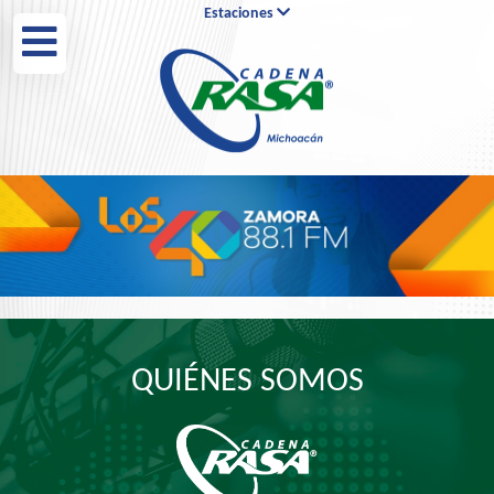
Estaciones
2022 92.3 FM
Candela 90.1 FM y 570 AM
Radio Fórmula 105.1 FM
Candela 104.7 FM
QUIÉNES SOMOS
Candela 95.1 FM
KeBuena 94.3 FM