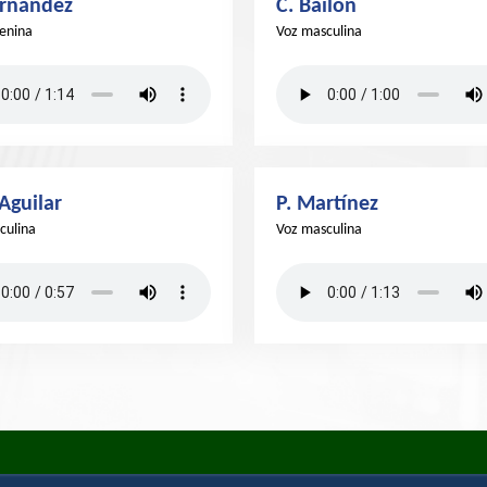
ernández
C. Bailón
enina
Voz masculina
Aguilar
P. Martínez
culina
Voz masculina