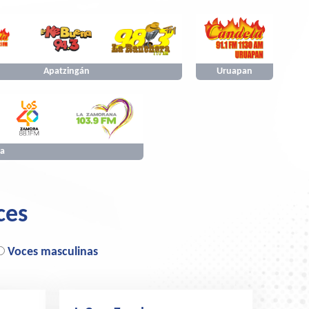
Apatzingán
Uruapan
a
ces
Voces masculinas