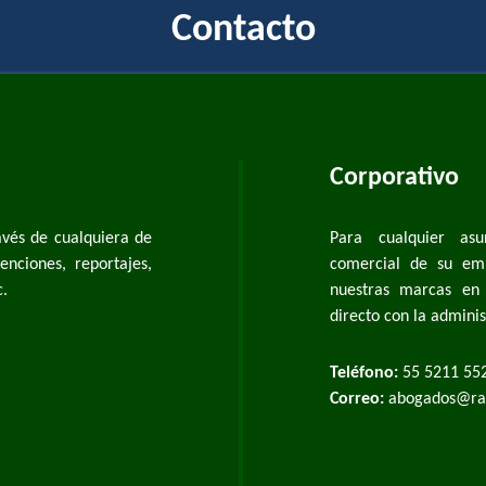
Contacto
Corporativo
vés de cualquiera de
Para cualquier asu
nciones, reportajes,
comercial de su emp
c.
nuestras marcas en 
directo con la admini
Teléfono:
55 5211 552
Correo:
abogados@ra