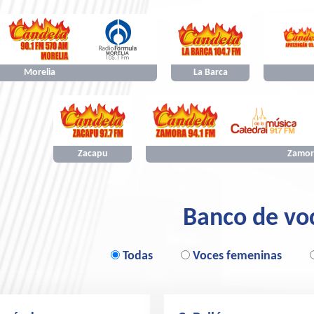
Morelia
La Barca
Zacapu
Zamor
Banco de vo
Todas
Voces femeninas