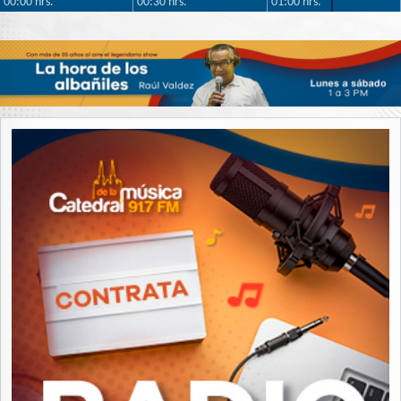
00:00 hrs.
00:30 hrs.
01:00 hrs.
La Ranchera 98.3FM y 770AM
Candela 91.1 FM y 1130 AM
Candela 97.7 FM
Candela 94.1 FM
Catedral de la Música 91.7FM
LOS40 88.1 FM
La Zamorana 103.9 FM