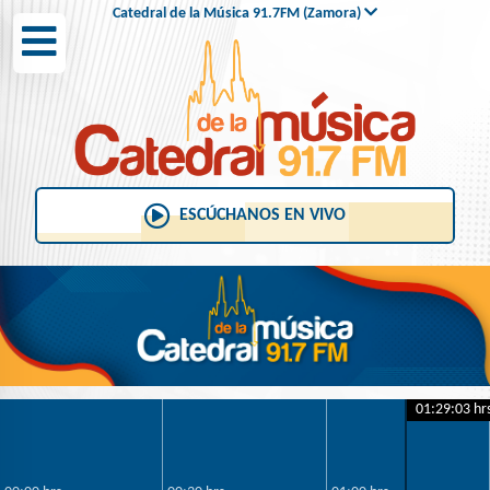
Catedral de la Música 91.7FM (Zamora)
2022 92.3 FM
Candela 90.1 FM y 570 AM
Radio Fórmula 105.1 FM
ESCÚCHANOS EN VIVO
Candela 104.7 FM
01:29:04 hr
Candela 95.1 FM
KeBuena 94.3 FM