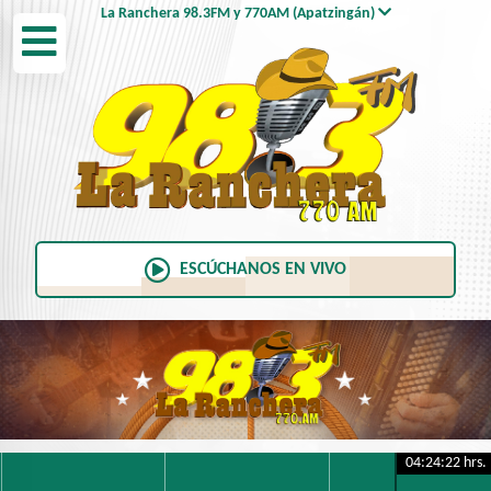
La Ranchera 98.3FM y 770AM (Apatzingán)
2022 92.3 FM
Candela 90.1 FM y 570 AM
Radio Fórmula 105.1 FM
ESCÚCHANOS EN VIVO
Candela 104.7 FM
Candela 95.1 FM
KeBuena 94.3 FM
04:24:23 hrs.