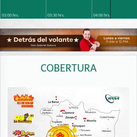
La Ranchera 98.3FM y 770AM
03:00 hrs.
03:30 hrs.
04:00 hrs.
Candela 91.1 FM y 1130 AM
Candela 97.7 FM
COBERTURA
Candela 94.1 FM
Catedral de la Música 91.7FM
LOS40 88.1 FM
La Zamorana 103.9 FM