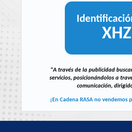
Identificació
XHZ
"A través de la publicidad busc
servicios, posicionándolos a tra
comunicación, dirigid
¡En Cadena RASA no vendemos pu