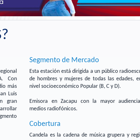
S?
Segmento de Mercado
egional
Esta estación está dirigida a un público radioes
A. Con
de hombres y mujeres de todas las edades, e
adio más
nivel socioeconómico Popular (B, C y D).
an Luis
an gran
Emisora en Zacapu con la mayor audienci
arrollar
medios radiofónicos.
egmento
Cobertura
Candela es la cadena de música grupera y regi