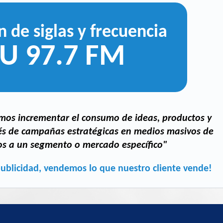
n de siglas y frecuencia
U 97.7 FM
amos incrementar el consumo de ideas, productos y
vés de campañas estratégicas en medios masivos de
os a un segmento o mercado específico"
blicidad, vendemos lo que nuestro cliente vende!