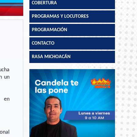
La Ranchera 98.3FM y 770AM
COBERTURA
PROGRAMAS Y LOCUTORES
PROGRAMACIÓN
Candela 91.1 FM y 1130 AM
CONTACTO
RASA MICHOACÁN
Candela 97.7 FM
cucha
n un
Candela 94.1 FM
a en
Catedral de la Música 91.7FM
LOS40 88.1 FM
La Zamorana 103.9 FM
onal