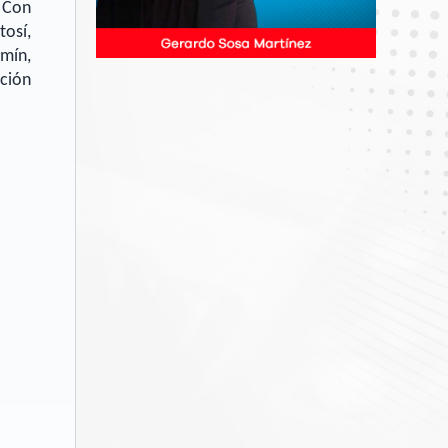
 Con
osí,
mín,
ción